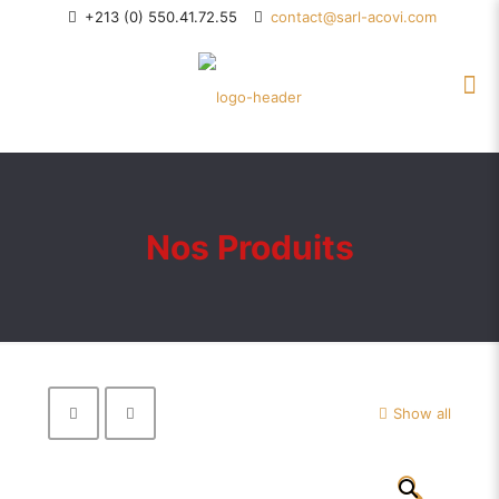
+213 (0) 550.41.72.55
contact@sarl-acovi.com
Nos Produits
Show all
🔍