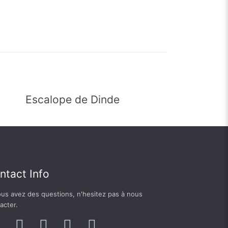
Escalope de Dinde
ntact Info
ous avez des questions, n'hesitez pas à nous
acter.