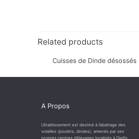
Related products
Cuisses de Dinde désossés
A Propos
L’établissement est destiné à l’abattage des
volailles (poulets, dindes), amenés par ses
propres centres d’élevages localisés à Djelfa,