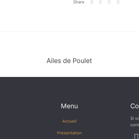
Share
Ailes de Poulet
Menu
Co
Si v
Accueil
cont
Présentation