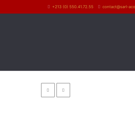
+213 (0) 550.41.72.55
contact@sarl-ac